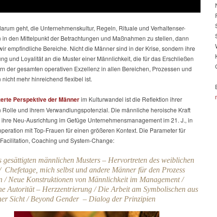
arum geht, die Unternehmenskultur, Regeln, Rituale und Verhaltenser-
 in den Mittelpunkt der Betrachtungen und Maßnahmen zu stellen, dann
ir empfindliche Bereiche. Nicht die Männer sind in der Krise, sondern ihre
ung und Loyalität an die Muster einer Männlichkeit, die für das Erschließen
rn der gesamten operativen Exzellenz in allen Bereichen, Prozessen und
 nicht mehr hinreichend flexibel ist.
terte Perspektive der Männer
im Kulturwandel ist die Reflektion ihrer
n Rolle und ihrem Verwandlungspotenzial. Die männliche heroische Kraft
f ihre Neu-Ausrichtung im Gefüge Unternehmensmanagement im 21. J., in
peration mit Top-Frauen für einen größeren Kontext. Die Parameter für
 Facilitation, Coaching und System-Change:
s gesättigten männlichen Musters – Hervortreten des weiblichen
/ Chefetage, mich selbst und andere Männer für den Prozess
 / Neue Konstruktionen von Männlichkeit im Management /
he Autorität – Herzzentrierung / Die Arbeit am Symbolischen aus
er Sicht / Beyond Gender – Dialog der Prinzipien