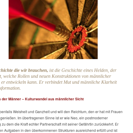
hichte die wir brauchen,
ist die Geschichte eines Helden, der
gt, welche Rollen und neuen Konstruktionen von männlicher
er entwickeln kann. Er verbindet Mut und männliche Klarheit
sformation.
 der Männer – Kulturwandel aus männlicher Sicht
benfalls Weisheit und Ganzheit und will den Reichtum, den er hat mit Frauen
 genießen. Im übertragenen Sinne ist er wie Neo, ein postmoderner
 zu dem die Kraft echter Partnerschaft mit seiner Gefährtin zurückkehrt. Er
ten Aufgaben in den überkommenen Strukturen ausreichend erfüllt und ist