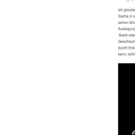
Ich glaube
Sache in e
sehen könn
Auslegung.
Baldr oder
Geschlecht
durch ihre
kann: schö