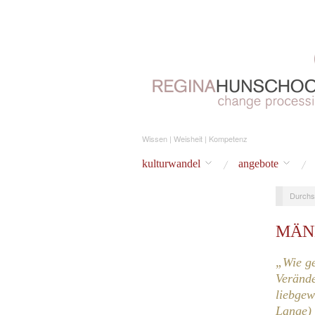
Wissen | Weisheit | Kompetenz
kulturwandel
angebote
Durchs
MÄN
„Wie ge
Verände
liebgew
Lange)