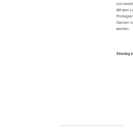
nun bereit
Mit dem L
Privilegi
Ganzen na
werden.
Einstieg 