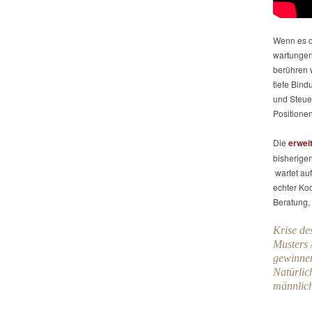
Wenn es d
wartungen
berühren w
tiefe Bind
und Steue
Positionen
Die
erwei
bisherige
wartet au
echter Koo
Beratung,
Krise de
Musters 
gewinnen
Natürlic
männlich