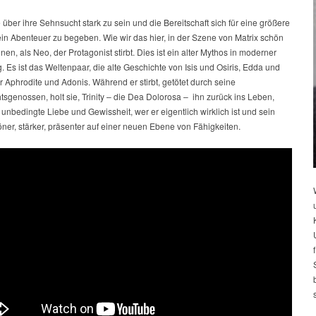
 über ihre Sehnsucht stark zu sein und die Bereitschaft sich für eine größere
in Abenteuer zu begeben. Wie wir das hier, in der Szene von Matrix schön
en, als Neo, der Protagonist stirbt. Dies ist ein alter Mythos in moderner
 Es ist das Weltenpaar, die alte Geschichte von Isis und Osiris, Edda und
 Aphrodite und Adonis. Während er stirbt, getötet durch seine
sgenossen, holt sie, Trinity – die Dea Dolorosa – ihn zurück ins Leben,
 unbedingte Liebe und Gewissheit, wer er eigentlich wirklich ist und sein
ner, stärker, präsenter auf einer neuen Ebene von Fähigkeiten.