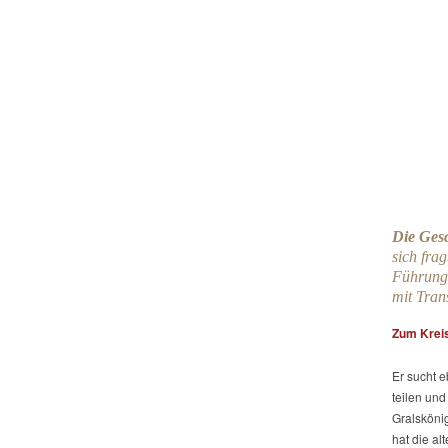
Die Gesc
sich fra
Führung 
mit Tran
Zum Kreis
Er sucht e
teilen und
Gralskönig
hat die al