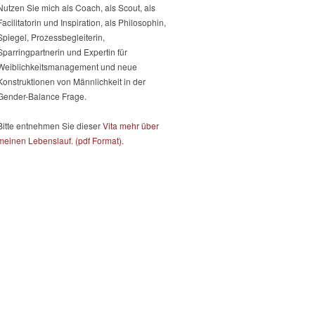
Nutzen Sie mich als Coach, als Scout, als
Facilitatorin und Inspiration, als Philosophin,
Spiegel, Prozessbegleiterin,
Sparringpartnerin und Expertin für
Weiblichkeitsmanagement und neue
Konstruktionen von Männlichkeit in der
Gender-Balance Frage.
Bitte entnehmen Sie dieser
Vita mehr über
meinen Lebenslauf. (pdf Format).