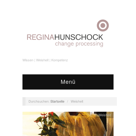
Wissen | Weisheit | Kompetenz
Menü
Durchsuchen:
Startseite
/
Weisheit
Weisheit